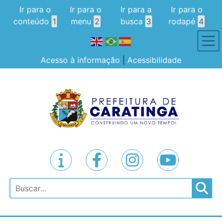
Ir para o
Ir para o
Ir para a
Ir para o
conteúdo
1
menu
2
busca
3
rodapé
4
Acesso à informação
|
Acessibilidade
Pesquisar