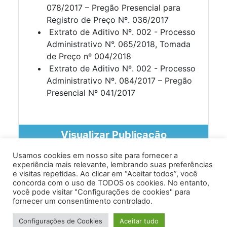
078/2017 – Pregão Presencial para
Registro de Preço Nº. 036/2017
Extrato de Aditivo Nº. 002 - Processo
Administrativo N°. 065/2018, Tomada
de Preço nº 004/2018
Extrato de Aditivo Nº. 002 - Processo
Administrativo Nº. 084/2017 – Pregão
Presencial Nº 041/2017
Visualizar Publicação
Usamos cookies em nosso site para fornecer a
experiência mais relevante, lembrando suas preferências
e visitas repetidas. Ao clicar em “Aceitar todos”, você
concorda com o uso de TODOS os cookies. No entanto,
você pode visitar "Configurações de cookies" para
Av. Prof. Armando Alves da Silva, nº 1950 - Zacarias,
fornecer um consentimento controlado.
Caratinga - MG - 35302-403 / Tel: (33) 3329 8000
Configurações de Cookies
Aceitar tudo
Desenvolvido por VersaTec