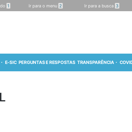
údo
1
Ir para o menu
2
Ir para a busca
3
E-SIC
PERGUNTAS E RESPOSTAS
TRANSPARÊNCIA
COVID
L