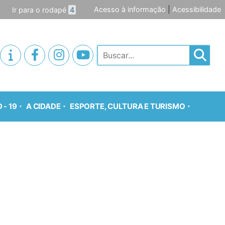
Acesso à informação
|
Acessibilidade
Ir para o rodapé
4
Pesquisar
 - 19
A CIDADE
ESPORTE, CULTURA E TURISMO