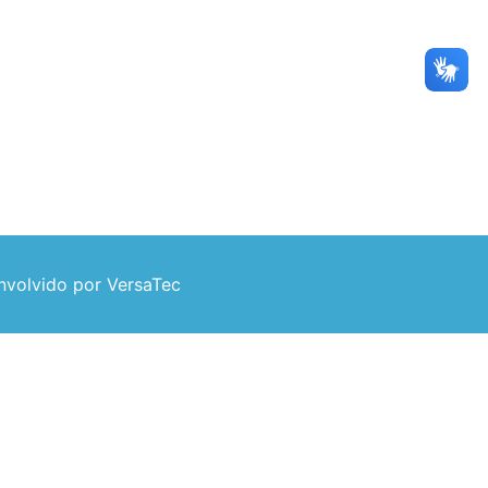
volvido por VersaTec