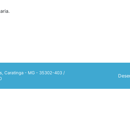
aria.
ias, Caratinga - MG - 35302-403 /
Desen
0