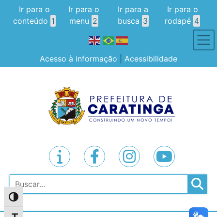
Ir para o
Ir para o
Ir para a
Ir para o
conteúdo
1
menu
2
busca
3
rodapé
4
Acesso à informação
|
Acessibilidade
Pesquisar
Alternar alto contraste