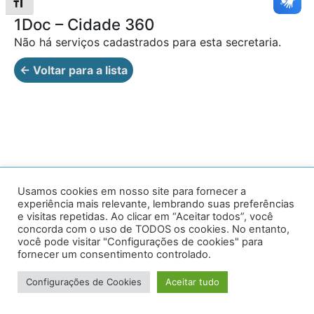
Alternar tamanho da fonte
1Doc – Cidade 360
Não há serviços cadastrados para esta secretaria.
← Voltar para a lista
Av. Prof. Armando Alves da Silva, nº 1950 - Zacarias,
Usamos cookies em nosso site para fornecer a
experiência mais relevante, lembrando suas preferências
Caratinga - MG - 35302-403 / Tel: (33) 3329 8000
e visitas repetidas. Ao clicar em “Aceitar todos”, você
concorda com o uso de TODOS os cookies. No entanto,
Desenvolvido por VersaTec
você pode visitar "Configurações de cookies" para
fornecer um consentimento controlado.
Configurações de Cookies
Aceitar tudo