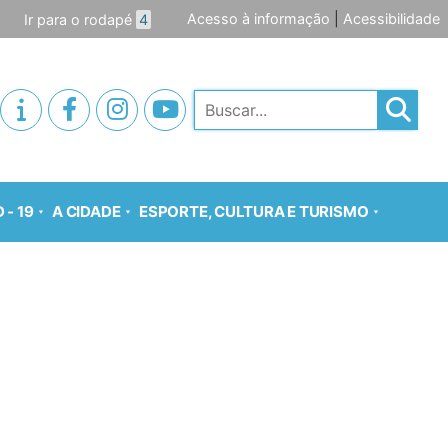
Acesso à informação
|
Acessibilidade
Ir para o rodapé
4
Pesquisar
 - 19
A CIDADE
ESPORTE, CULTURA E TURISMO