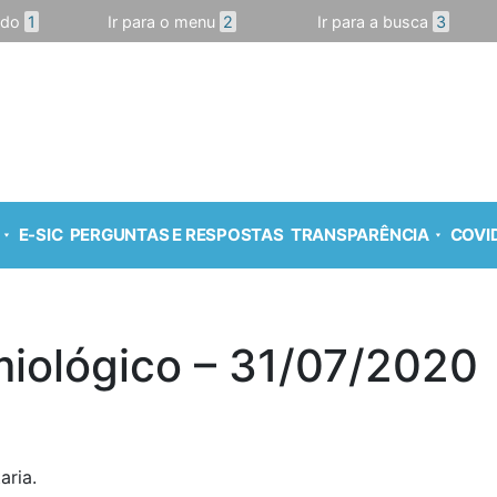
údo
1
Ir para o menu
2
Ir para a busca
3
E-SIC
PERGUNTAS E RESPOSTAS
TRANSPARÊNCIA
COVID
miológico – 31/07/2020
aria.