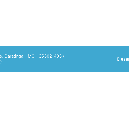
ias, Caratinga - MG - 35302-403 /
Desen
0