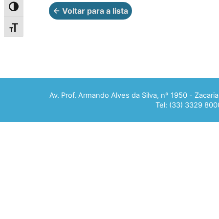
Alternar alto contraste
← Voltar para a lista
Alternar tamanho da fonte
Av. Prof. Armando Alves da Silva, nº 1950 - Zacar
Tel: (33) 3329 800