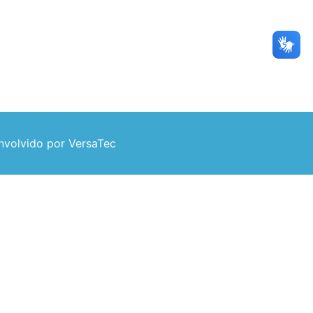
volvido por VersaTec