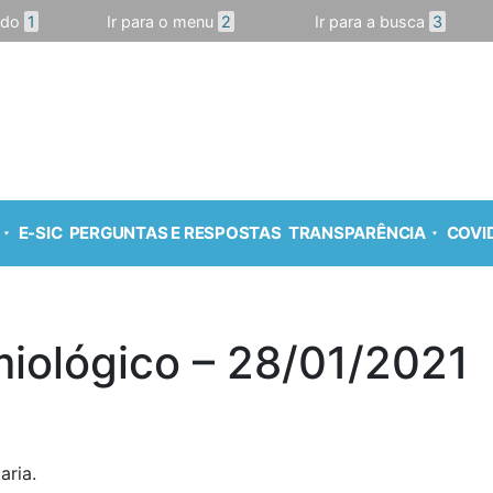
údo
1
Ir para o menu
2
Ir para a busca
3
E-SIC
PERGUNTAS E RESPOSTAS
TRANSPARÊNCIA
COVID
iológico – 28/01/2021
aria.