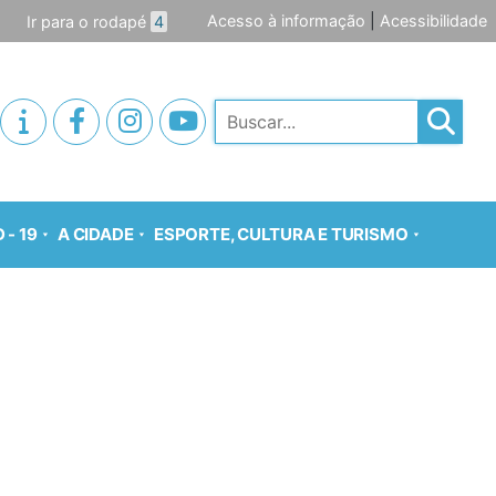
Acesso à informação
|
Acessibilidade
Ir para o rodapé
4
Pesquisar
 - 19
A CIDADE
ESPORTE, CULTURA E TURISMO