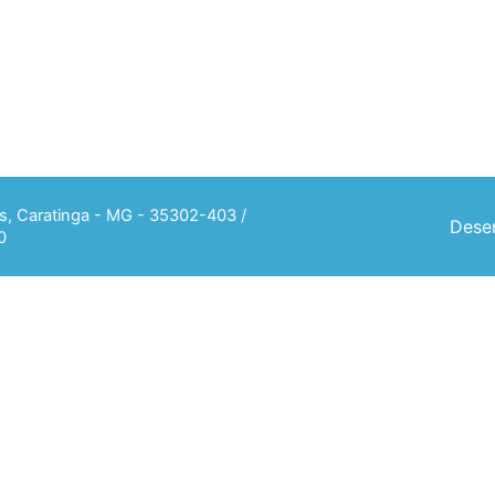
ias, Caratinga - MG - 35302-403 /
Desen
0