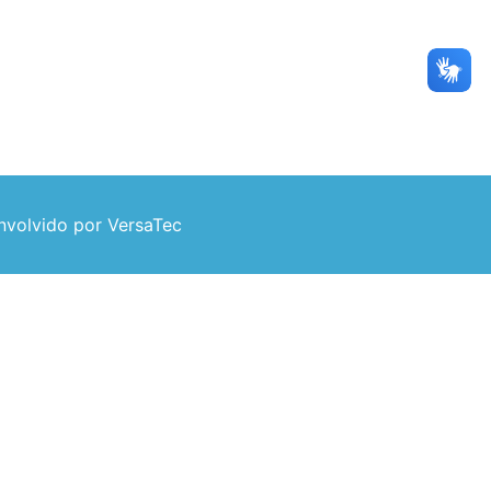
volvido por VersaTec