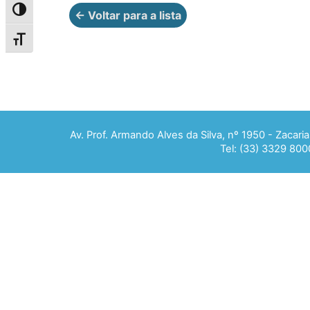
Alternar alto contraste
← Voltar para a lista
Alternar tamanho da fonte
Av. Prof. Armando Alves da Silva, nº 1950 - Zacar
Tel: (33) 3329 800