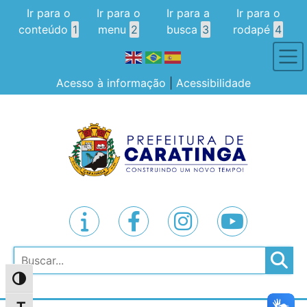
Ir para o
Ir para o
Ir para a
Ir para o
conteúdo
1
menu
2
busca
3
rodapé
4
Acesso à informação
|
Acessibilidade
Pesquisar
Alternar alto contraste