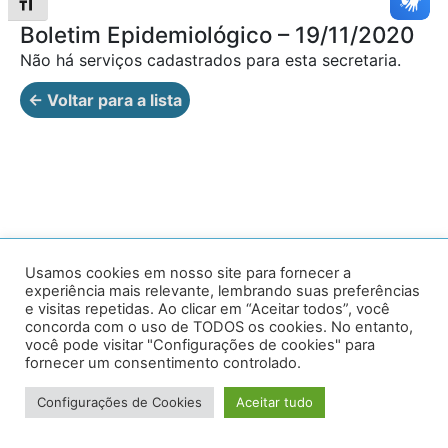
Alternar tamanho da fonte
Boletim Epidemiológico – 19/11/2020
Não há serviços cadastrados para esta secretaria.
← Voltar para a lista
Av. Prof. Armando Alves da Silva, nº 1950 - Zacarias,
Usamos cookies em nosso site para fornecer a
experiência mais relevante, lembrando suas preferências
Caratinga - MG - 35302-403 / Tel: (33) 3329 8000
e visitas repetidas. Ao clicar em “Aceitar todos”, você
concorda com o uso de TODOS os cookies. No entanto,
Desenvolvido por VersaTec
você pode visitar "Configurações de cookies" para
fornecer um consentimento controlado.
Configurações de Cookies
Aceitar tudo