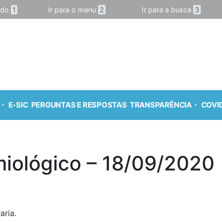
údo
1
Ir para o menu
2
Ir para a busca
3
E-SIC
PERGUNTAS E RESPOSTAS
TRANSPARÊNCIA
COVID
miológico – 18/09/2020
aria.