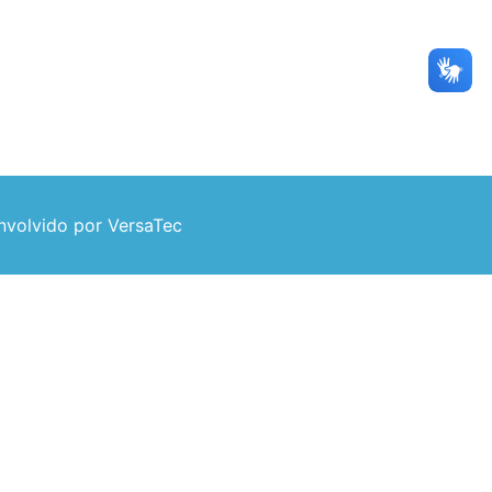
volvido por VersaTec