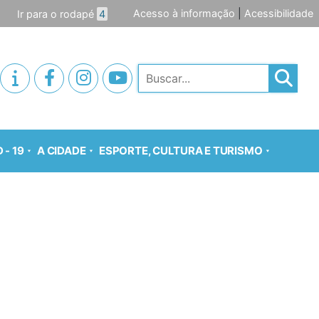
Acesso à informação
|
Acessibilidade
Ir para o rodapé
4
Pesquisar
 - 19
A CIDADE
ESPORTE, CULTURA E TURISMO