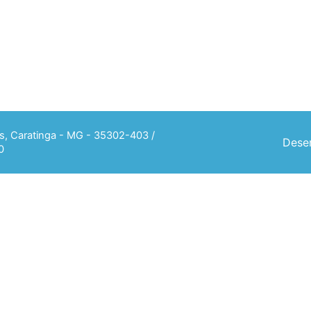
ias, Caratinga - MG - 35302-403 /
Desen
0