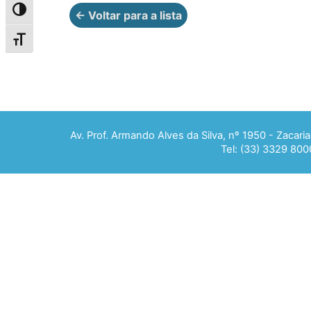
Alternar alto contraste
← Voltar para a lista
Alternar tamanho da fonte
Av. Prof. Armando Alves da Silva, nº 1950 - Zacar
Tel: (33) 3329 800