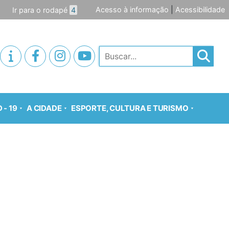
Acesso à informação
|
Acessibilidade
Ir para o rodapé
4
Pesquisar
 - 19
A CIDADE
ESPORTE, CULTURA E TURISMO