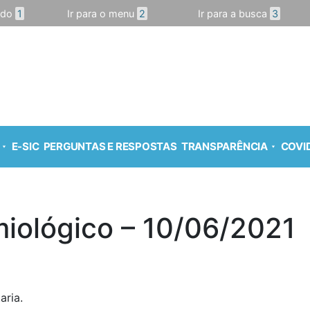
údo
1
Ir para o menu
2
Ir para a busca
3
E-SIC
PERGUNTAS E RESPOSTAS
TRANSPARÊNCIA
COVID
miológico – 10/06/2021
aria.