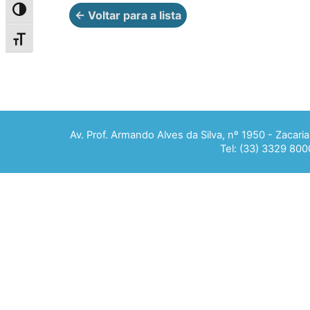
Alternar alto contraste
← Voltar para a lista
Alternar tamanho da fonte
Av. Prof. Armando Alves da Silva, nº 1950 - Zacar
Tel: (33) 3329 800