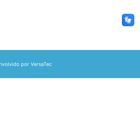
volvido por VersaTec