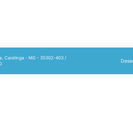
ias, Caratinga - MG - 35302-403 /
Desen
0