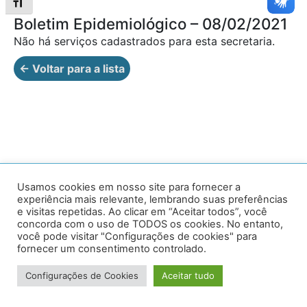
Alternar tamanho da fonte
Boletim Epidemiológico – 08/02/2021
Não há serviços cadastrados para esta secretaria.
← Voltar para a lista
Av. Prof. Armando Alves da Silva, nº 1950 - Zacarias,
Usamos cookies em nosso site para fornecer a
experiência mais relevante, lembrando suas preferências
Caratinga - MG - 35302-403 / Tel: (33) 3329 8000
e visitas repetidas. Ao clicar em “Aceitar todos”, você
concorda com o uso de TODOS os cookies. No entanto,
Desenvolvido por VersaTec
você pode visitar "Configurações de cookies" para
fornecer um consentimento controlado.
Configurações de Cookies
Aceitar tudo