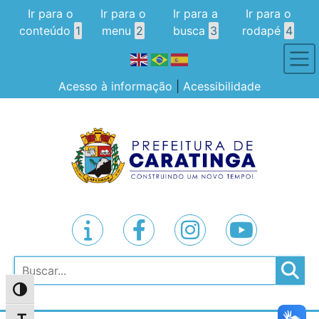
Ir para o
Ir para o
Ir para a
Ir para o
conteúdo
1
menu
2
busca
3
rodapé
4
Acesso à informação
|
Acessibilidade
Pesquisar
Alternar alto contraste