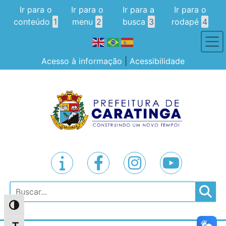
Ir para o
Ir para o
Ir para a
Ir para o
conteúdo
1
menu
2
busca
3
rodapé
4
Acesso à informação
|
Acessibilidade
Pesquisar
Alternar alto contraste