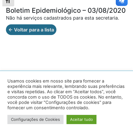
Alternar tamanho da fonte
Boletim Epidemiológico – 03/08/2020
Não há serviços cadastrados para esta secretaria.
← Voltar para a lista
Av. Prof. Armando Alves da Silva, nº 1950 - Zacarias,
Usamos cookies em nosso site para fornecer a
experiência mais relevante, lembrando suas preferências
Caratinga - MG - 35302-403 / Tel: (33) 3329 8000
e visitas repetidas. Ao clicar em “Aceitar todos”, você
concorda com o uso de TODOS os cookies. No entanto,
Desenvolvido por VersaTec
você pode visitar "Configurações de cookies" para
fornecer um consentimento controlado.
Configurações de Cookies
Aceitar tudo