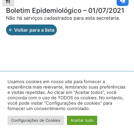
Alternar tamanho da fonte
Boletim Epidemiológico – 01/07/2021
Não há serviços cadastrados para esta secretaria.
← Voltar para a lista
Av. Prof. Armando Alves da Silva, nº 1950 - Zacarias,
Usamos cookies em nosso site para fornecer a
experiência mais relevante, lembrando suas preferências
Caratinga - MG - 35302-403 / Tel: (33) 3329 8000
e visitas repetidas. Ao clicar em “Aceitar todos”, você
concorda com o uso de TODOS os cookies. No entanto,
Desenvolvido por VersaTec
você pode visitar "Configurações de cookies" para
fornecer um consentimento controlado.
Configurações de Cookies
Aceitar tudo