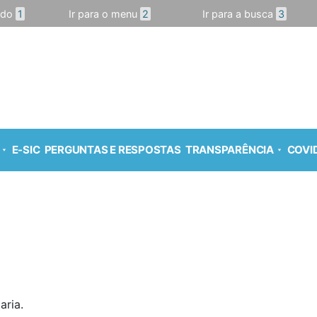
údo
1
Ir para o menu
2
Ir para a busca
3
E-SIC
PERGUNTAS E RESPOSTAS
TRANSPARÊNCIA
COVID
aria.