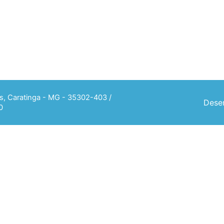
ias, Caratinga - MG - 35302-403 /
Desen
0