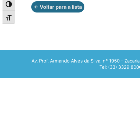
Alternar alto contraste
← Voltar para a lista
Alternar tamanho da fonte
Av. Prof. Armando Alves da Silva, nº 1950 - Zacar
Tel: (33) 3329 800