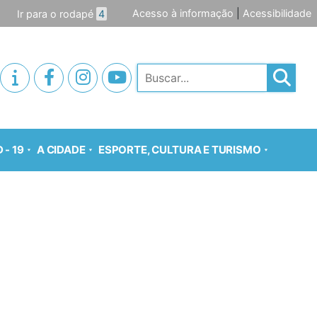
Acesso à informação
|
Acessibilidade
Ir para o rodapé
4
Pesquisar
 - 19
A CIDADE
ESPORTE, CULTURA E TURISMO