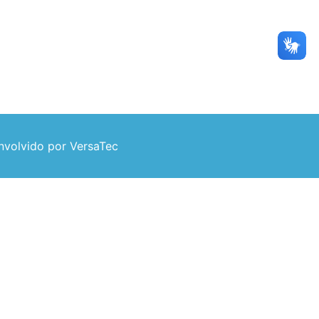
volvido por VersaTec