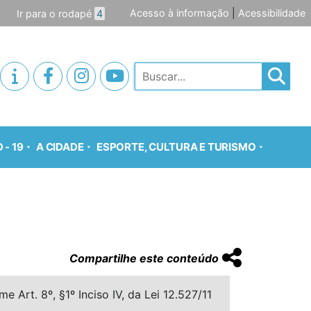
Acesso à informação
|
Acessibilidade
Ir para o rodapé
4
Pesquisar
 - 19
A CIDADE
ESPORTE, CULTURA E TURISMO
Compartilhe este conteúdo
 Art. 8º, §1º Inciso IV, da Lei 12.527/11