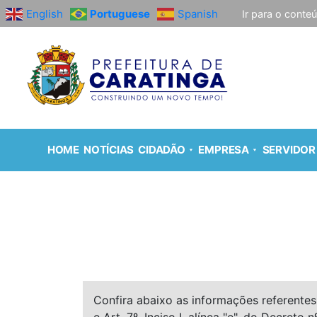
English
Portuguese
Spanish
Ir para o conte
HOME
NOTÍCIAS
CIDADÃO
EMPRESA
SERVIDOR
Confira abaixo as informações referentes 
e Art. 7º, Inciso I, alínea "e", do Decreto n