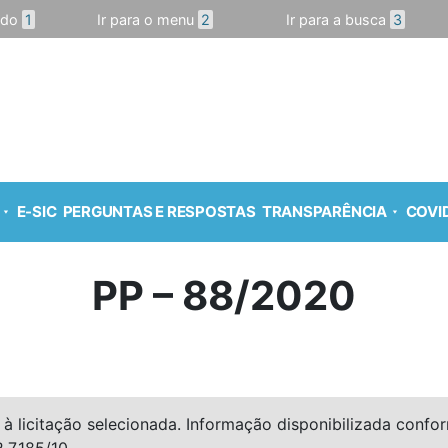
údo
1
Ir para o menu
2
Ir para a busca
3
E-SIC
PERGUNTAS E RESPOSTAS
TRANSPARÊNCIA
COVID
PP – 88/2020
à licitação selecionada. Informação disponibilizada conforme
º 7.185/10.