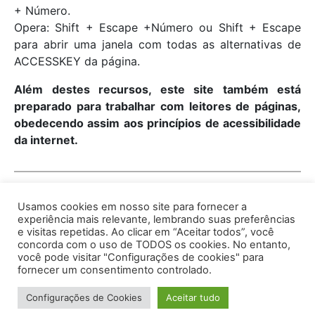
+ Número.
Opera: Shift + Escape +Número ou Shift + Escape
para abrir uma janela com todas as alternativas de
ACCESSKEY da página.
Além destes recursos, este site também está
preparado para trabalhar com leitores de páginas,
obedecendo assim aos princípios de acessibilidade
da internet.
Usamos cookies em nosso site para fornecer a
experiência mais relevante, lembrando suas preferências
e visitas repetidas. Ao clicar em “Aceitar todos”, você
concorda com o uso de TODOS os cookies. No entanto,
você pode visitar "Configurações de cookies" para
Av. Prof. Armando Alves da Silva, nº 1950 - Zacarias,
fornecer um consentimento controlado.
Caratinga - MG - 35302-403 / Tel: (33) 3329 8000
Configurações de Cookies
Aceitar tudo
Desenvolvido por VersaTec