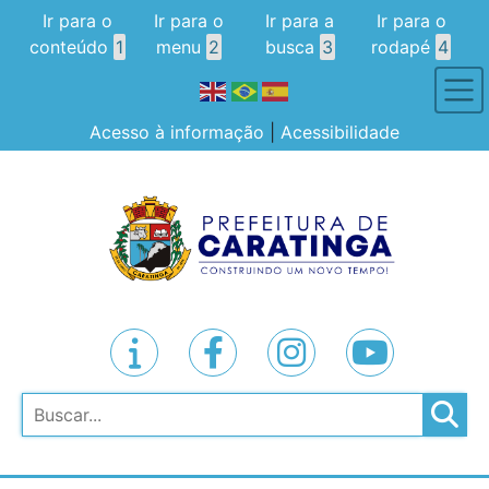
Ir para o
Ir para o
Ir para a
Ir para o
conteúdo
1
menu
2
busca
3
rodapé
4
Acesso à informação
|
Acessibilidade
Pesquisar